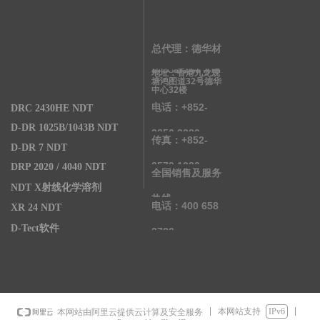
总代理：德华材
地址：香港九龙观
料检测有限公司
塘鸿图道32号德华
中心32楼
电话：+852-
DRC 2430HE NDT
D-DR 1025B/1043B NDT
2856 3280
传真：+852-
D-DR 7 NDT
2579 1380
DRP 2020 / 4040 NDT
全国销售及服务
NDT X射线化学溶剂
热线
电话：400 658
XR 24 NDT
D-Tect软件
2722
本网站支持
IPv6
本网站由阿里云提供云计算及安全服务