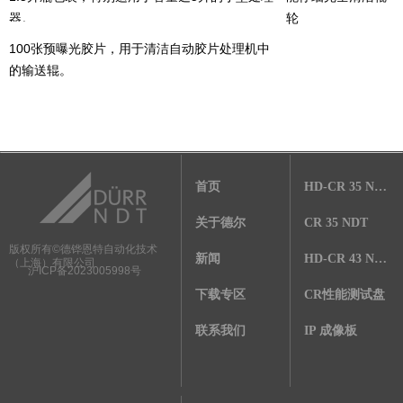
器。
轮
100张预曝光胶片，用于清洁自动胶片处理机中
的输送辊。
首页
HD-CR 35 NDT
关于德尔
CR 35 NDT
德铧恩特自动化技术
版权所有©
新闻
HD-CR 43 NDT
（上海）有限公司
沪ICP备2023005998号
下载专区
CR性能测试盘
联系我们
IP 成像板