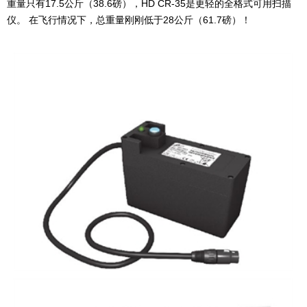
重量只有17.5公斤（38.6磅），HD CR-35是更轻的全格式可用扫描
仪。 在飞行情况下，总重量刚刚低于28公斤（61.7磅）！