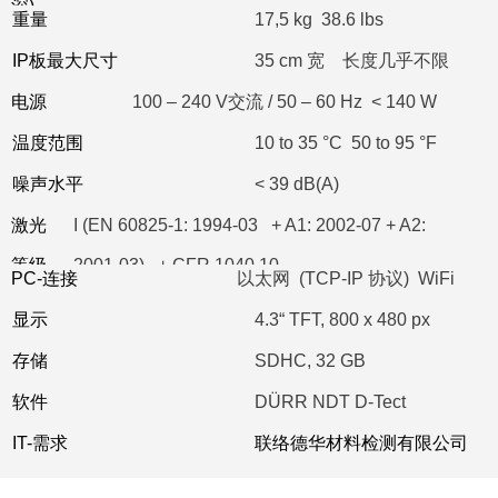
深)
重量
17,5 kg 38.6 lbs
IP板最大尺寸
35 cm 宽 长度几乎不限
电源
100 – 240 V交流 / 50 – 60 Hz < 140 W
温度范围
10 to 35 °C 50 to 95 °F
噪声水平
< 39 dB(A)
激光
I (EN 60825-1: 1994-03 + A1: 2002-07 + A2:
等级
2001-03) + CFR 1040.10
PC-连接
以太网 (TCP-IP 协议) WiFi
显示
4.3“ TFT, 800 x 480 px
存储
SDHC, 32 GB
软件
DÜRR NDT D-Tect
IT-需求
联络德华材料检测有限公司