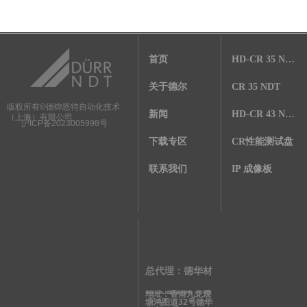
首页
HD-CR 35 NDT
关于德尔
CR 35 NDT
德铧恩特自动化技术
版权所有©
新闻
HD-CR 43 NDT
（上海）有限公司
沪ICP备2023005998号
下载专区
CR性能测试盘
联系我们
IP 成像板
总代理：德华材
地址：香港九龙观
料检测有限公司
塘鸿图道32号德华